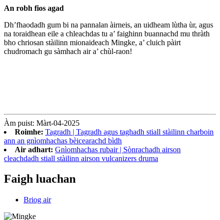
An robh fios agad
Dh’fhaodadh gum bi na pannalan àirneis, an uidheam lùtha ùr, agus
na toraidhean eile a chleachdas tu a’ faighinn buannachd mu thràth
bho chriosan stàilinn mionaideach Mingke, a’ cluich pàirt
chudromach gu sàmhach air a’ chùl-raon!
Àm puist: Màrt-04-2025
Roimhe:
Tagradh | Tagradh agus taghadh stiall stàilinn charboin
ann an gnìomhachas bèicearachd bìdh
Air adhart:
Gnìomhachas rubair | Sònrachadh airson
cleachdadh stiall stàilinn airson vulcanizers druma
Faigh luachan
Briog air