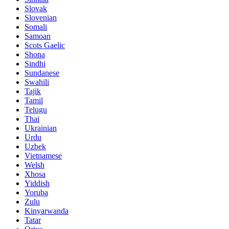
Slovak
Slovenian
Somali
Samoan
Scots Gaelic
Shona
Sindhi
Sundanese
Swahili
Tajik
Tamil
Telugu
Thai
Ukrainian
Urdu
Uzbek
Vietnamese
Welsh
Xhosa
Yiddish
Yoruba
Zulu
Kinyarwanda
Tatar