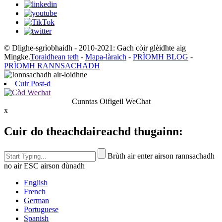
© Dlighe-sgrìobhaidh - 2010-2021: Gach còir glèidhte aig
Mingke.
Toraidhean teth
-
Mapa-làraich
-
PRÌOMH BLOG
-
PRÌOMH RANNSACHADH
Cuir Post-d
Cunntas Oifigeil WeChat
x
Cuir do theachdaireachd thugainn:
Brùth air enter airson rannsachadh
no air ESC airson dùnadh
English
French
German
Portuguese
Spanish