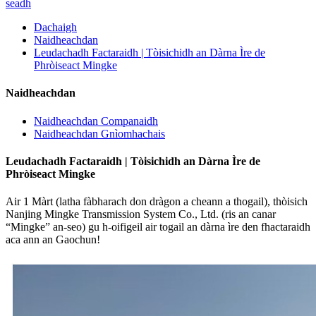
seadh
Dachaigh
Naidheachdan
Leudachadh Factaraidh | Tòisichidh an Dàrna Ìre de
Phròiseact Mingke
Naidheachdan
Naidheachdan Companaidh
Naidheachdan Gnìomhachais
Leudachadh Factaraidh | Tòisichidh an Dàrna Ìre de
Phròiseact Mingke
Air 1 Màrt (latha fàbharach don dràgon a cheann a thogail), thòisich
Nanjing Mingke Transmission System Co., Ltd. (ris an canar
“Mingke” an-seo) gu h-oifigeil air togail an dàrna ìre den fhactaraidh
aca ann an Gaochun!