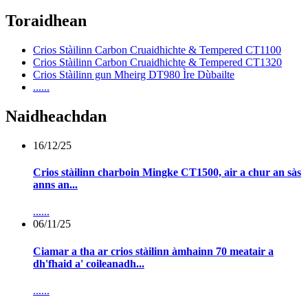
Toraidhean
Crios Stàilinn Carbon Cruaidhichte & Tempered CT1100
Crios Stàilinn Carbon Cruaidhichte & Tempered CT1320
Crios Stàilinn gun Mheirg DT980 Ìre Dùbailte
......
Naidheachdan
16/12/25
Crios stàilinn charboin Mingke CT1500, air a chur an sàs
anns an...
......
06/11/25
Ciamar a tha ar crios stàilinn àmhainn 70 meatair a
dh'fhaid a' coileanadh...
......