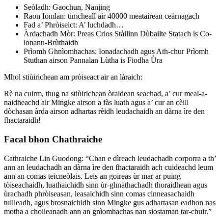
Seòladh: Gaochun, Nanjing
Raon Iomlan: timcheall air 40000 meatairean ceàrnagach
Fad a’ Phròiseict: A’ luchdadh…
Àrdachadh Mòr: Preas Crios Stàilinn Dùbailte Statach is Co-
ionann-Brùthaidh
Prìomh Ghnìomhachas: Ionadachadh agus Ath-chur Prìomh
Stuthan airson Pannalan Lùtha is Fiodha Ùra
Mhol stiùirichean am pròiseact air an làraich:
Rè na cuirm, thug na stiùirichean òraidean seachad, a’ cur meal-a-
naidheachd air Mingke airson a fàs luath agus a’ cur an cèill
dòchasan àrda airson adhartas rèidh leudachaidh an dàrna ìre den
fhactaraidh!
Facal bhon Chathraiche
Cathraiche Lin Guodong: “Chan e dìreach leudachadh corporra a th’
ann an leudachadh an dàrna ìre den fhactaraidh ach cuideachd leum
ann an comas teicneòlais. Leis an goireas ùr mar ar puing
tòiseachaidh, luathaichidh sinn ùr-ghnàthachadh thoraidhean agus
ùrachadh phròiseasan, leasaichidh sinn comas cinneasachaidh
tuilleadh, agus brosnaichidh sinn Mingke gus adhartasan eadhon nas
motha a choileanadh ann an gnìomhachas nan siostaman tar-chuir.”