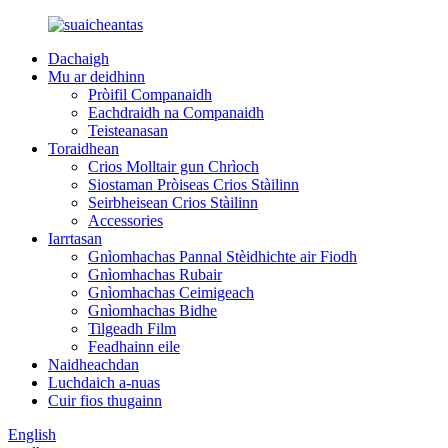
Dachaigh
Mu ar deidhinn
Pròifil Companaidh
Eachdraidh na Companaidh
Teisteanasan
Toraidhean
Crios Molltair gun Chrìoch
Siostaman Pròiseas Crios Stàilinn
Seirbheisean Crios Stàilinn
Accessories
Iarrtasan
Gnìomhachas Pannal Stèidhichte air Fiodh
Gnìomhachas Rubair
Gnìomhachas Ceimigeach
Gnìomhachas Bidhe
Tilgeadh Film
Feadhainn eile
Naidheachdan
Luchdaich a-nuas
Cuir fios thugainn
English